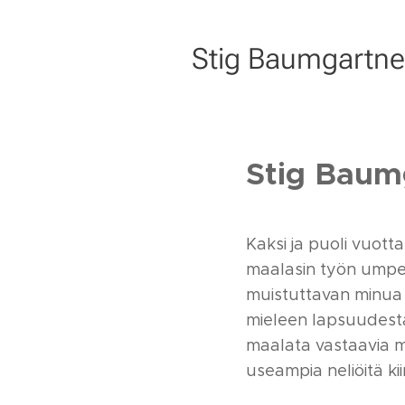
Stig Baumgartne
Stig Baumg
Kaksi ja puoli vuott
maalasin työn umpee
muistuttavan minua j
mieleen lapsuudesta
maalata vastaavia ma
useampia neliöitä kii