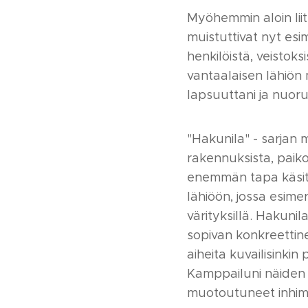
Myöhemmin aloin liit
muistuttivat nyt esi
henkilöistä, veistoks
vantaalaisen lähiön 
lapsuuttani ja nuoru
"Hakunila" - sarjan
rakennuksista, paiko
enemmän tapa käsitel
lähiöön, jossa esimer
värityksillä. Hakuni
sopivan konkreettine
aiheita kuvailisinki
Kamppailuni näiden 
muotoutuneet inhimil