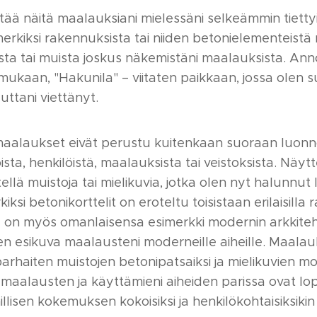
tää näitä maalauksiani mielessäni selkeämmin tiettyi
merkiksi rakennuksista tai niiden betonielementeist
ista tai muista joskus näkemistäni maalauksista. Anno
mukaan, "Hakunila" – viitaten paikkaan, jossa olen 
uttani viettänyt.
 maalaukset eivät perustu kuitenkaan suoraan luonn
ista, henkilöistä, maalauksista tai veistoksista. Näyt
lä muistoja tai mielikuvia, jotka olen nyt halunnut l
kiksi betonikorttelit on eroteltu toisistaan erilaisil
la on myös omanlaisensa esimerkki modernin arkkiteh
n esikuva maalausteni moderneille aiheille. Maalauk
n parhaiten muistojen betonipatsaiksi ja mielikuvien m
maalausten ja käyttämieni aiheiden parissa ovat lop
lisen kokemuksen kokoisiksi ja henkilökohtaisiksikin e