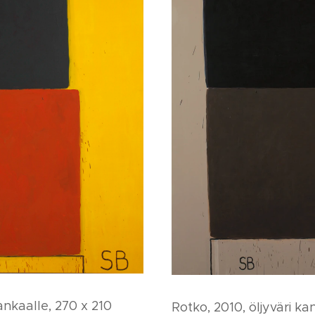
ankaalle, 270 x 210
Rotko, 2010, öljyväri ka