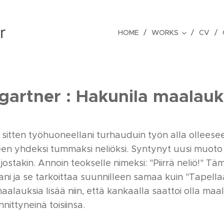
r
HOME
WORKS
CV
artner : Hakunila maalauk
a sitten työhuoneellani turhauduin työn alla ollees
n yhdeksi tummaksi neliöksi. Syntynyt uusi muoto 
ostakin. Annoin teokselle nimeksi: "Piirrä neliö!" T
ni ja se tarkoittaa suunnilleen samaa kuin "Tapella
alauksia lisää niin, että kankaalla saattoi olla maal
nnittyneinä toisiinsa.