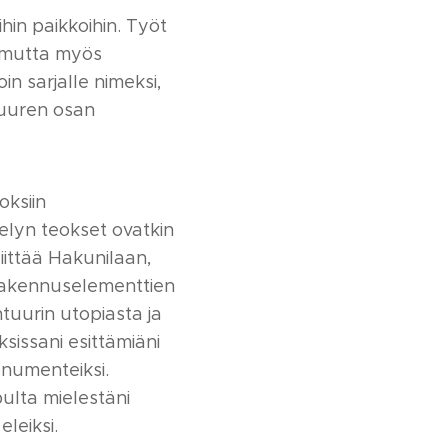
hin paikkoihin. Työt
ä mutta myös
in sarjalle nimeksi,
suuren osan
oksiin
telyn teokset ovatkin
iittää Hakunilaan,
la rakennuselementtien
tuurin utopiasta ja
sissani esittämiäni
onumenteiksi.
ulta mielestäni
leiksi.